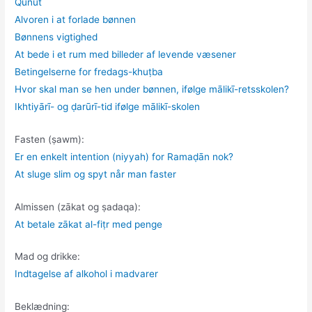
Qunūt
Alvoren i at forlade bønnen
Bønnens vigtighed
At bede i et rum med billeder af levende væsener
Betingelserne for fredags-khuṭba
Hvor skal man se hen under bønnen, ifølge mālikī-retsskolen?
Ikhtiyārī- og ḍarūrī-tid ifølge mālikī-skolen
Fasten (ṣawm):
Er en enkelt intention (niyyah) for Ramaḍān nok?
At sluge slim og spyt når man faster
Almissen (zākat og ṣadaqa):
At betale zākat al-fiṭr med penge
Mad og drikke:
Indtagelse af alkohol i madvarer
Beklædning: