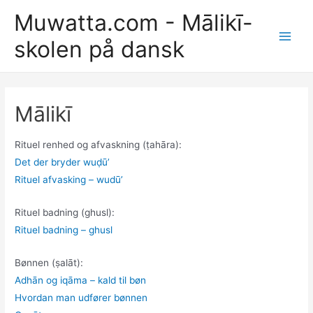
Gå
Muwatta.com - Mālikī-
til
skolen på dansk
indholdet
Main
Men
Mālikī
Rituel renhed og afvaskning (ṭahāra):
Det der bryder wuḍūʼ
Rituel afvasking – wudūʼ
Rituel badning (ghusl):
Rituel badning – ghusl
Bønnen (ṣalāt):
Adhān og iqāma – kald til bøn
Hvordan man udfører bønnen