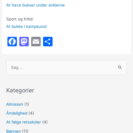
At have bukser under anklerne
Sport og fritid:
At bukke i kampkunst
F
M
E
S
a
a
m
h
c
st
ai
ar
S
e
o
l
e
ø
b
d
g
o
o
e
Kategorier
o
n
f
t
Almissen
(1)
k
e
Åndelighed
(4)
r
At følge retsskoler
(4)
:
Bønnen
(11)