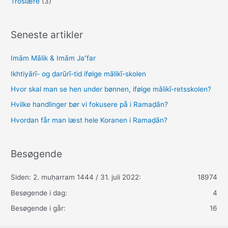
Troslære
(3)
Seneste artikler
Imām Mālik & Imām Jaʻfar
Ikhtiyārī- og ḍarūrī-tid ifølge mālikī-skolen
Hvor skal man se hen under bønnen, ifølge mālikī-retsskolen?
Hvilke handlinger bør vi fokusere på i Ramaḍān?
Hvordan får man læst hele Koranen i Ramaḍān?
Besøgende
Siden: 2. muḥarram 1444 / 31. juli 2022:
18974
Besøgende i dag:
4
Besøgende i går:
16