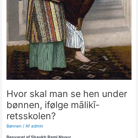
Hvor skal man se hen under
bønnen, ifølge mālikī-
retsskolen?
Bønnen
/ Af
admin
Besvaret af Shaykh Rami Nsour