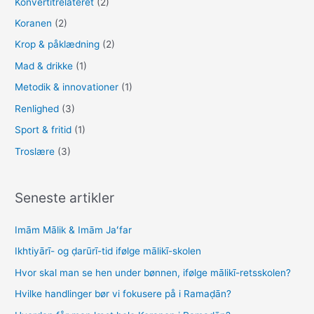
Konvertitrelateret
(2)
Koranen
(2)
Krop & påklædning
(2)
Mad & drikke
(1)
Metodik & innovationer
(1)
Renlighed
(3)
Sport & fritid
(1)
Troslære
(3)
Seneste artikler
Imām Mālik & Imām Jaʻfar
Ikhtiyārī- og ḍarūrī-tid ifølge mālikī-skolen
Hvor skal man se hen under bønnen, ifølge mālikī-retsskolen?
Hvilke handlinger bør vi fokusere på i Ramaḍān?