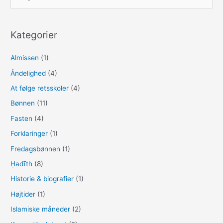
o
o
ø
o
n
g
k
e
Kategorier
f
t
Almissen
(1)
e
Åndelighed
(4)
r
At følge retsskoler
(4)
:
Bønnen
(11)
Fasten
(4)
Forklaringer
(1)
Fredagsbønnen
(1)
Ḥadīth
(8)
Historie & biografier
(1)
Højtider
(1)
Islamiske måneder
(2)