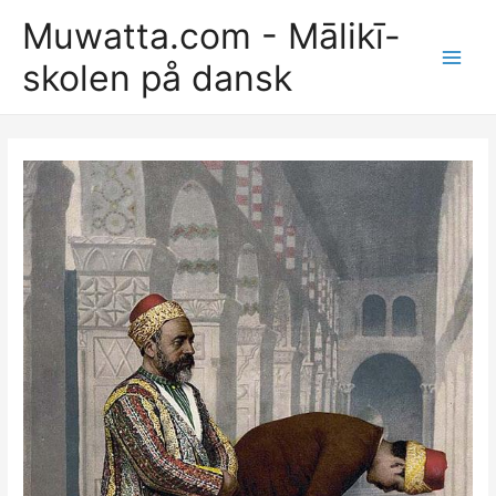
Gå
Muwatta.com - Mālikī-
til
skolen på dansk
indholdet
Main
Men