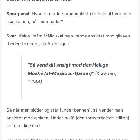
Spørgsmål:
Hvad er mālikī-standpunktet i forhold til hvor man
skal se hen, når man beder?
Svar:
Ifølge Imām Mālik skal man vende ansigtet mod qiblaen
[bederetningen], da Allāh siger:
“Så vend dit ansigt mod den Hellige
Moské (al-Masjid al-Ḥarām)”
(Koranen,
2:144)
Så når man sidder og står [under bønnen], så vender man
ansigtet mod qiblaen. Under rukūʻ [den foroverbøjede stilling]
ser man lige ned.