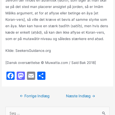
Selvom der findes en autentisk ḥadīth, som siger at man skal
se på det sted man placerer ansigtet på jorden, så er Imām
Māliks argument, at for at aflyse eller betinge en āya [et
Koran-vers], så ville det kræve et bevis af samme styrke som
en āya. Man kan have en stærk ḥadīth (saḥīḥ), men hvis dens
kæde er enkelt (aḥād), så kan den ikke aflyse et Koran-vers,
som er på mutawātir-niveau og således stærkere end aḥad.
Kilde: SeekersGuidance.org
[Dansk oversættelse © Muwatta.com / Said Bak 2018]
F
M
E
S
a
a
m
h
c
st
ai
ar
Indlægsnavigation
←
Forrige Indlæg
Næste Indlæg
→
e
o
l
e
b
d
S