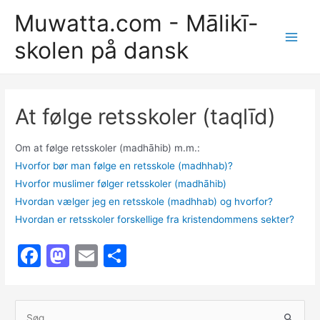
Gå
Muwatta.com - Mālikī-
til
skolen på dansk
indholdet
Main
Men
At følge retsskoler (taqlīd)
Om at følge retsskoler (madhāhib) m.m.:
Hvorfor bør man følge en retsskole (madhhab)?
Hvorfor muslimer følger retsskoler (madhāhib)
Hvordan vælger jeg en retsskole (madhhab) og hvorfor?
Hvordan er retsskoler forskellige fra kristendommens sekter?
F
M
E
S
a
a
m
h
c
st
ai
ar
S