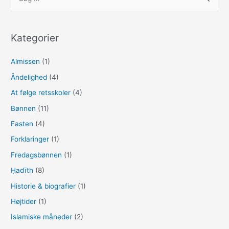
e
o
l
e
ø
b
d
g
o
o
e
Kategorier
o
n
f
t
Almissen
(1)
k
e
Åndelighed
(4)
r
At følge retsskoler
(4)
:
Bønnen
(11)
Fasten
(4)
Forklaringer
(1)
Fredagsbønnen
(1)
Ḥadīth
(8)
Historie & biografier
(1)
Højtider
(1)
Islamiske måneder
(2)