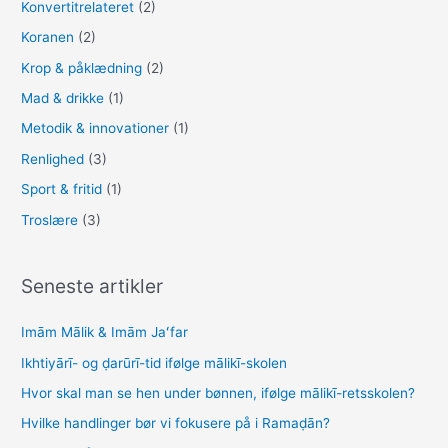
Konvertitrelateret
(2)
Koranen
(2)
Krop & påklædning
(2)
Mad & drikke
(1)
Metodik & innovationer
(1)
Renlighed
(3)
Sport & fritid
(1)
Troslære
(3)
Seneste artikler
Imām Mālik & Imām Jaʻfar
Ikhtiyārī- og ḍarūrī-tid ifølge mālikī-skolen
Hvor skal man se hen under bønnen, ifølge mālikī-retsskolen?
Hvilke handlinger bør vi fokusere på i Ramaḍān?